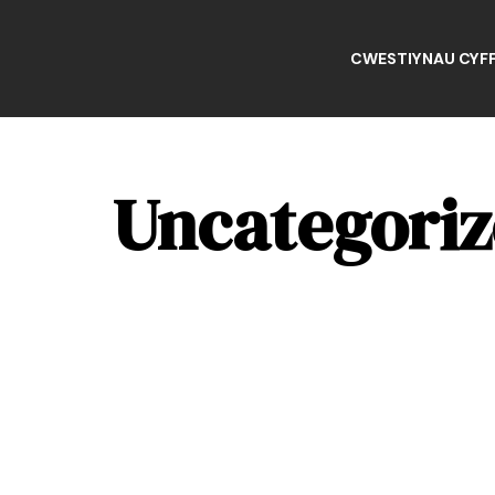
Mynd
CWESTIYNAU CYFF
i'r
cynnwys
Uncategori